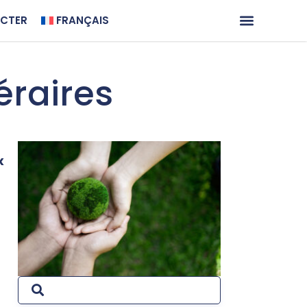
ECTER
FRANÇAIS
éraires
x